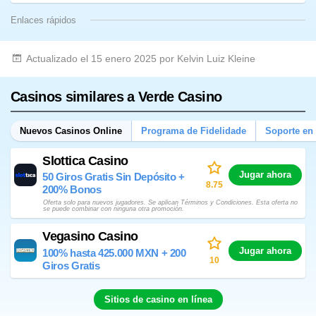
Enlaces rápidos
Actualizado el 15 enero 2025 por Kelvin Luiz Kleine
Casinos similares a Verde Casino
Nuevos Casinos Online
Programa de Fidelidade
Soporte en
Slottica Casino
Jugar ahora
50 Giros Gratis Sin Depósito +
8.75
200% Bonos
Oferta solo para nuevos jugadores. Se aplican Términos y Condiciones. Esta oferta no
se puede combinar con ninguna otra promoción.
Vegasino Casino
Jugar ahora
100% hasta 425.000 MXN + 200
10
Giros Gratis
Sitios de casino en línea