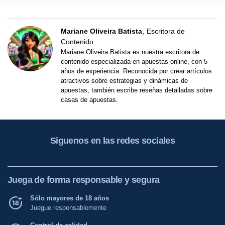
Mariane Oliveira Batista
Escritora de
Contenido
Mariane Oliveira Batista es nuestra escritora de
contenido especializada en apuestas online, con 5
años de experiencia. Reconocida por crear artículos
atractivos sobre estrategias y dinámicas de
apuestas, también escribe reseñas detalladas sobre
casas de apuestas.
Siguenos en las redes sociales
Juega de forma responsable y segura
Sólo mayores de 18 años
Juegue responsablemente