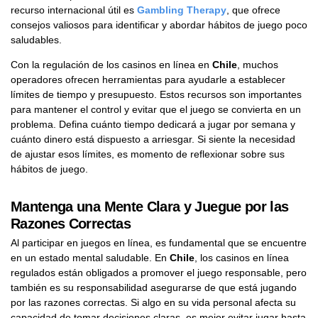
recurso internacional útil es
Gambling Therapy
, que ofrece
consejos valiosos para identificar y abordar hábitos de juego poco
saludables.
Con la regulación de los casinos en línea en
Chile
, muchos
operadores ofrecen herramientas para ayudarle a establecer
límites de tiempo y presupuesto. Estos recursos son importantes
para mantener el control y evitar que el juego se convierta en un
problema. Defina cuánto tiempo dedicará a jugar por semana y
cuánto dinero está dispuesto a arriesgar. Si siente la necesidad
de ajustar esos límites, es momento de reflexionar sobre sus
hábitos de juego.
Mantenga una Mente Clara y Juegue por las
Razones Correctas
Al participar en juegos en línea, es fundamental que se encuentre
en un estado mental saludable. En
Chile
, los casinos en línea
regulados están obligados a promover el juego responsable, pero
también es su responsabilidad asegurarse de que está jugando
por las razones correctas. Si algo en su vida personal afecta su
capacidad de tomar decisiones claras, es mejor evitar jugar hasta