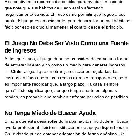
Existen diversos recursos disponibles para ayudar en caso de
que note que sus hábitos de juego están afectando
negativamente su vida. El truco es no permitir que llegue a ese
punto. El juego es emocionante, pero desarrollar un mal hábito es
fácil; por eso es crucial mantener el control desde el principio.
El Juego No Debe Ser Visto Como una Fuente
de Ingresos
Antes que nada, el juego debe ser considerado como una forma
de entretenimiento y no como un medio para generar ingresos.
En
Chile
, al igual que en otras jurisdicciones reguladas, los
casinos en línea operan con reglas claras y transparentes, pero
es importante recordar que, a largo plazo, "la casa siempre
gana". Esto significa que, aunque tenga suerte en algunas
rondas, es probable que también enfrente períodos de pérdidas.
No Tenga Miedo de Buscar Ayuda
Si nota que está desarrollando malos hábitos, no dude en buscar
ayuda profesional. Existen instituciones de apoyo disponibles en
Chile
donde puede obtener orientación de forma anónima. Un