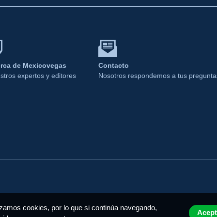
rca de Mexicovegas
Contacto
stros expertos y editores
Nosotros respondemos a tus pregunta
lizamos cookies, por lo que si continúa navegando,
Acep