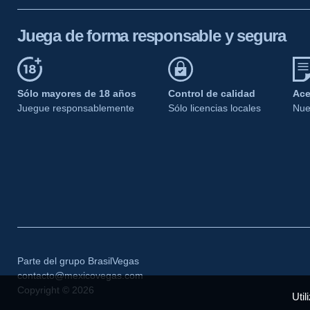
Juega de forma responsable y segura
Sólo mayores de 18 años
Control de calidad
Ace
Juegue responsablemente
Sólo licencias locales
Nue
Parte del grupo BrasilVegas
contacto@mexicovegas.com
Copyright © 2026
Uti