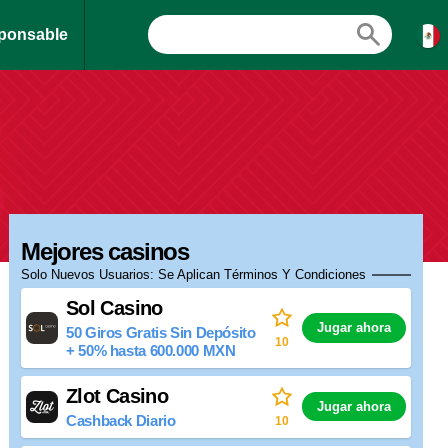
ponsable
Mejores casinos
Solo Nuevos Usuarios: Se Aplican Términos Y Condiciones
Sol Casino
Jugar ahora
50 Giros Gratis Sin Depósito
10
+ 50% hasta 600.000 MXN
Zlot Casino
Jugar ahora
Cashback Diario
10