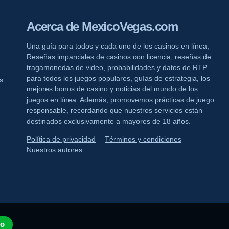
Acerca de MexicoVegas.com
Una guía para todos y cada uno de los casinos en línea;
Reseñas imparciales de casinos con licencia, reseñas de
tragamonedas de video, probabilidades y datos de RTP
para todos los juegos populares, guías de estrategia, los
s
mejores bonos de casino y noticias del mundo de los
juegos en línea. Además, promovemos prácticas de juego
responsable, recordando que nuestros servicios están
destinados exclusivamente a mayores de 18 años.
Política de privacidad
Términos y condiciones
Nuestros autores
to