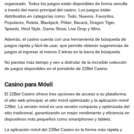
organizado. Todos los juegos están disponibles de forma sencilla
a través del menú principal del casino. Los juegos están
distribuidos en categorías como: Todo, Nuevos, Favoritos,
Populares, Ruleta, Blackjack, Póker, Bacará, Dragon Tiger,
Speeds, Hind Style, Game Show, Live Drop y Wins.
Además, el casino cuenta con una herramienta de búsqueda de
juegos rápida y fácil de usar, que permite obtener sugerencias de
juegos al ingresar al menos 2 letras en la barra de búsqueda.
No pierdas más tiempo y ven a disfrutar de la increíble colección
de juegos disponibles en el portafolio de 22Bet Casino.
Casino para Móvil
El 22Bet Casino ofrece tres opciones de acceso a su plataforma:
el sitio web principal, el sitio móvil optimizado y la aplicación móvil
22Bet. La versión móvil es una versión compacta y optimizada del
sitio tradicional, garantizando un mejor rendimiento y eficiencia en
dispositivos más pequeños como smartphones y tablets.
La aplicación móvil del 22Bet Casino es la forma más rápida y