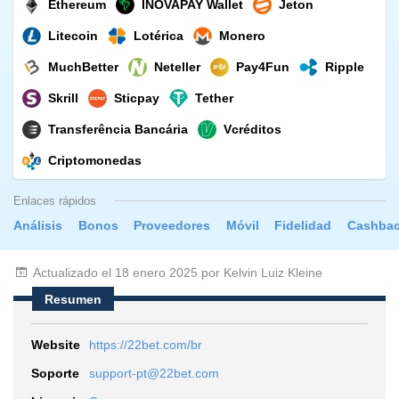
Ethereum
INOVAPAY Wallet
Jeton
Litecoin
Lotérica
Monero
MuchBetter
Neteller
Pay4Fun
Ripple
Skrill
Sticpay
Tether
Transferência Bancária
Vcréditos
Criptomonedas
Enlaces rápidos
Análisis
Bonos
Proveedores
Móvil
Fidelidad
Cashba
Actualizado el 18 enero 2025 por Kelvin Luiz Kleine
Resumen
Website
https://22bet.com/br
Soporte
support-pt@22bet.com