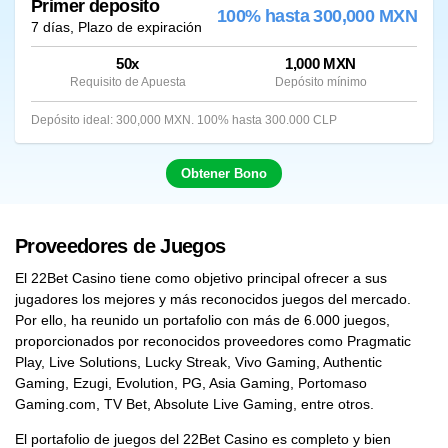
Primer deposito
100% hasta 300,000 MXN
7 días, Plazo de expiración
50x
1,000 MXN
Requisito de Apuesta
Depósito mínimo
Depósito ideal: 300,000 MXN. 100% hasta 300.000 CLP
Obtener Bono
Proveedores de Juegos
El 22Bet Casino tiene como objetivo principal ofrecer a sus
jugadores los mejores y más reconocidos juegos del mercado.
Por ello, ha reunido un portafolio con más de 6.000 juegos,
proporcionados por reconocidos proveedores como Pragmatic
Play, Live Solutions, Lucky Streak, Vivo Gaming, Authentic
Gaming, Ezugi, Evolution, PG, Asia Gaming, Portomaso
Gaming.com, TV Bet, Absolute Live Gaming, entre otros.
El portafolio de juegos del 22Bet Casino es completo y bien