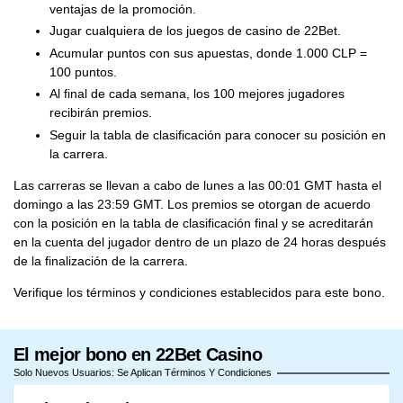
ventajas de la promoción.
Jugar cualquiera de los juegos de casino de 22Bet.
Acumular puntos con sus apuestas, donde 1.000 CLP =
100 puntos.
Al final de cada semana, los 100 mejores jugadores
recibirán premios.
Seguir la tabla de clasificación para conocer su posición en
la carrera.
Las carreras se llevan a cabo de lunes a las 00:01 GMT hasta el
domingo a las 23:59 GMT. Los premios se otorgan de acuerdo
con la posición en la tabla de clasificación final y se acreditarán
en la cuenta del jugador dentro de un plazo de 24 horas después
de la finalización de la carrera.
Verifique los términos y condiciones establecidos para este bono.
El mejor bono en 22Bet Casino
Solo Nuevos Usuarios: Se Aplican Términos Y Condiciones