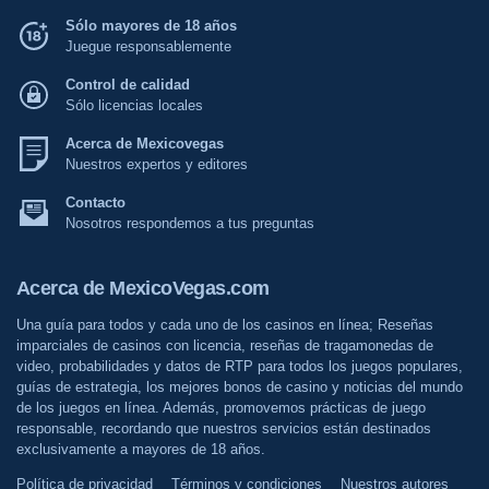
Sólo mayores de 18 años
Juegue responsablemente
Control de calidad
Sólo licencias locales
Acerca de Mexicovegas
Nuestros expertos y editores
Contacto
Nosotros respondemos a tus preguntas
Acerca de MexicoVegas.com
Una guía para todos y cada uno de los casinos en línea; Reseñas
imparciales de casinos con licencia, reseñas de tragamonedas de
video, probabilidades y datos de RTP para todos los juegos populares,
guías de estrategia, los mejores bonos de casino y noticias del mundo
de los juegos en línea. Además, promovemos prácticas de juego
responsable, recordando que nuestros servicios están destinados
exclusivamente a mayores de 18 años.
Política de privacidad
Términos y condiciones
Nuestros autores