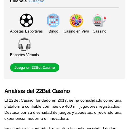
Licencia
Curaçao
Apostas Esportivas
Bingo
Casino en Vivo
Cassino
Esportes Virtuais
Juega en 22Bet Casino
Análisis del 22Bet Casino
El 22Bet Casino, fundado en 2017, se ha consolidado como una
plataforma confiable con más de 400 mil jugadores registrados.
Destaca por su diversidad de juegos y apuestas, ofreciendo una
experiencia moderna e innovadora.
En cuanto a la seguridad, garantiza la confidencialidad de los