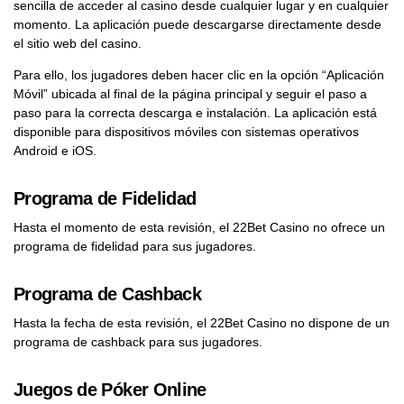
sencilla de acceder al casino desde cualquier lugar y en cualquier
momento. La aplicación puede descargarse directamente desde
el sitio web del casino.
Para ello, los jugadores deben hacer clic en la opción “Aplicación
Móvil” ubicada al final de la página principal y seguir el paso a
paso para la correcta descarga e instalación. La aplicación está
disponible para dispositivos móviles con sistemas operativos
Android e iOS.
Programa de Fidelidad
Hasta el momento de esta revisión, el 22Bet Casino no ofrece un
programa de fidelidad para sus jugadores.
Programa de Cashback
Hasta la fecha de esta revisión, el 22Bet Casino no dispone de un
programa de cashback para sus jugadores.
Juegos de Póker Online