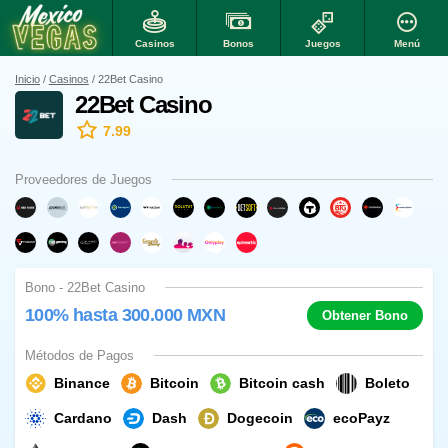
Casinos
Bonos
Juegos
Menú
Inicio
Casinos
22Bet Casino
22Bet Casino
7.99
Proveedores de Juegos
Bono - 22Bet Casino
100% hasta 300.000 MXN
Obtener Bono
Métodos de Pagos
Binance
Bitcoin
Bitcoin cash
Boleto
Cardano
Dash
Dogecoin
ecoPayz