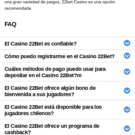
una gran variedad de juegos, 22bet Casino es una opción
recomendada.
FAQ
El Casino 22Bet es confiable?
Cómo puedo registrarme en el Casino 22Bet?
Cuáles métodos de pago puedo usar para
depositar en el Casino 22Bet?m
El Casino 22Bet ofrece algún bono de
bienvenida a sus jugadores?
El Casino 22Bet está disponible para los
jugadores chilenos?
El Casino 22Bet ofrece un programa de
cashback?