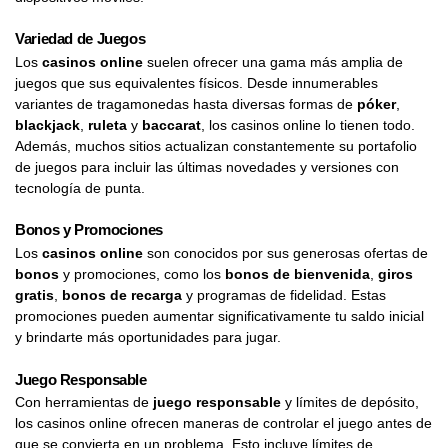
Variedad de Juegos
Los
casinos online
suelen ofrecer una gama más amplia de
juegos que sus equivalentes físicos. Desde innumerables
variantes de tragamonedas hasta diversas formas de
póker
,
blackjack
,
ruleta
y
baccarat
, los casinos online lo tienen todo.
Además, muchos sitios actualizan constantemente su portafolio
de juegos para incluir las últimas novedades y versiones con
tecnología de punta.
Bonos y Promociones
Los
casinos online
son conocidos por sus generosas ofertas de
bonos
y promociones, como los
bonos de bienvenida
,
giros
gratis
,
bonos de recarga
y programas de fidelidad. Estas
promociones pueden aumentar significativamente tu saldo inicial
y brindarte más oportunidades para jugar.
Juego Responsable
Con herramientas de
juego responsable
y límites de depósito,
los casinos online ofrecen maneras de controlar el juego antes de
que se convierta en un problema. Esto incluye límites de