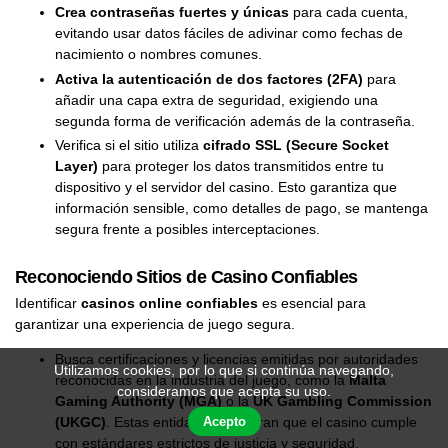
Crea contraseñas fuertes y únicas
para cada cuenta,
evitando usar datos fáciles de adivinar como fechas de
nacimiento o nombres comunes.
Activa la autenticación de dos factores (2FA)
para
añadir una capa extra de seguridad, exigiendo una
segunda forma de verificación además de la contraseña.
Verifica si el sitio utiliza
cifrado SSL (Secure Socket
Layer)
para proteger los datos transmitidos entre tu
dispositivo y el servidor del casino. Esto garantiza que
información sensible, como detalles de pago, se mantenga
segura frente a posibles interceptaciones.
Reconociendo Sitios de Casino Confiables
Identificar
casinos online confiables
es esencial para
garantizar una experiencia de juego segura.
Busca certificaciones y licencias emitidas por autoridades
Utilizamos cookies, por lo que si continúa navegando,
reconocidas en la industria del juego, como la
Malta
consideramos que acepta su uso.
Gaming Authority (MGA)
o la
UK Gambling Commission
(UKGC)
. Estas entidades aseguran que el casino cumple
Acepto
con estándares estrictos de justicia y seguridad.