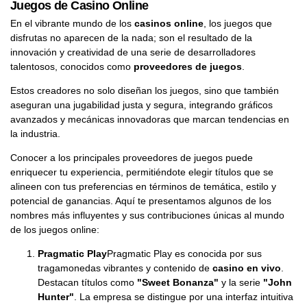
Juegos de Casino Online
En el vibrante mundo de los
casinos online
, los juegos que
disfrutas no aparecen de la nada; son el resultado de la
innovación y creatividad de una serie de desarrolladores
talentosos, conocidos como
proveedores de juegos
.
Estos creadores no solo diseñan los juegos, sino que también
aseguran una jugabilidad justa y segura, integrando gráficos
avanzados y mecánicas innovadoras que marcan tendencias en
la industria.
Conocer a los principales proveedores de juegos puede
enriquecer tu experiencia, permitiéndote elegir títulos que se
alineen con tus preferencias en términos de temática, estilo y
potencial de ganancias. Aquí te presentamos algunos de los
nombres más influyentes y sus contribuciones únicas al mundo
de los juegos online:
Pragmatic Play
Pragmatic Play es conocida por sus
tragamonedas vibrantes y contenido de
casino en vivo
.
Destacan títulos como
"Sweet Bonanza"
y la serie
"John
Hunter"
. La empresa se distingue por una interfaz intuitiva